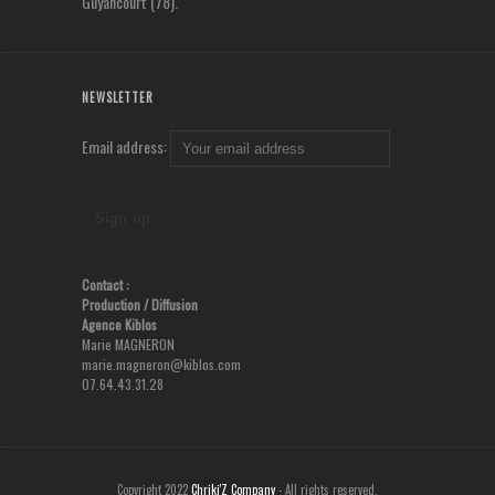
Guyancourt (78).
NEWSLETTER
Email address:
Contact :
Production
/ Diffusion
Agence Kiblos
Marie MAGNERON
marie.magneron@kiblos.com
07.64.43.31.28
Copyright 2022
Chriki'Z Company
- All rights reserved.