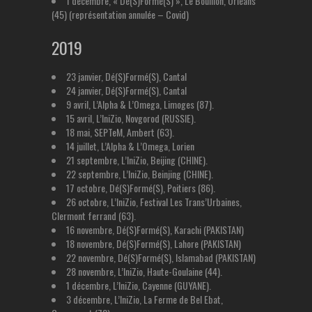
1 décembre, « Dé(S)Formé(S) », Le Bouillon, Orléans
(45) (représentation annulée – Covid)
2019
23 janvier, Dé(S)Formé(S), Cantal
24 janvier, Dé(S)Formé(S), Cantal
9 avril, L’Alpha & L’Omega, Limoges (87).
15 avril, L’IniZio, Novgorod (RUSSIE).
18 mai, SEPTeM, Ambert (63).
14 juillet, L’Alpha & L’Omega, Lorien
21 septembre, L’IniZio, Beijing (CHINE).
22 septembre, L’IniZio, Beinjing (CHINE).
17 octobre, Dé(S)Formé(S), Poitiers (86).
26 octobre, L’IniZio, Festival Les Trans’Urbaines,
Clermont ferrand (63).
16 novembre, Dé(S)Formé(S), Karachi (PAKISTAN)
18 novembre, Dé(S)Formé(S), Lahore (PAKISTAN)
22 novembre, Dé(S)Formé(S), Islamabad (PAKISTAN)
28 novembre, L’IniZio, Haute-Goulaine (44).
1 décembre, L’IniZio, Cayenne (GUYANE).
3 décembre, L’IniZio, La Ferme de Bel Ebat,