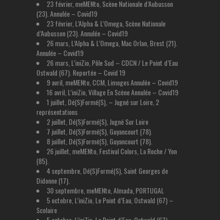
23 février, meMENto, Scène Nationale d’Aubusson
(23). Annulée – Covid19
23 février, L’Alpha & L’Omega, Scène Nationale
d’Aubusson (23). Annulée – Covid19
26 mars, L’Alpha & L’Omega, Mac Orlan, Brest (21).
Annulée – Covid19
26 mars, L’iniZio, Pôle Sud – CDCN / Le Point d’Eau
Ostwald (67). Reportée – Covid 19
9 avril, meMENto, CCM, Limoges Annulée – Covid19
16 avril, L’iniZio, Village En Scène Annulée – Covid19
1 juillet, Dé(S)Formé(S), – Jugné sur Loire, 2
représentations
2 juillet, Dé(S)Formé(S), Jugné Sur Loire
7 juillet, Dé(S)Formé(S), Guyancourt (78).
8 juillet, Dé(S)Formé(S), Guyancourt (78).
26 juillet, meMENto, Festival Colors, La Roche / Yon
(85).
4 septembre, Dé(S)Formé(S), Saint Georges de
Didonne (17).
30 septembre, meMENto, Almada, PORTUGAL
5 octobre, L’iniZio, Le Point d’Eau, Ostwald (67) –
Scolaire
5 octobre, L’iniZio, Le Point d’Eau, Ostwald (67) –