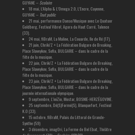
GUYANE –
Scolaire
18 mai, L’Alpha & L’Omega 2.0, L’Encre, Cayenne,
GUYANE –
Tout public
21 mai, performance Danse/Musique avec Le Quatuor
Goldberg, Festival Vibre!, Agora du Haut Carré, Talence
(33).
24 mai, fiBraM, La Maline, La Couarde, Ile de Ré (17).
21 juin, Chriki’Z + La Fédération Bulgare de Breaking,
Place Slaveykov, Sofia, BULGARIE – dans le cadre de la
fête de la musique.
22 juin, Chriki’Z + La Fédération Bulgare de Breaking,
Place Slaveykov, Sofia, BULGARIE – dans le cadre de la
fête de la musique.
23 juin, Chriki’Z + La Fédération Bulgare de Breaking,
Place Slaveykov, Sofia, BULGARIE – dans le cadre de la
journée internationale olympique.
9 septembre, L’iniZio, Mostar, BOSNIE-HERZÉGOVINE.
25 septembre, Dé(S)Formé(S), Blanquefort, Festival
K.O (33).
15 octobre, fiBraM, Palais du Littoral de Grande-
Synthe (59)
3 décembre, imagOri, La Ferme de Bel Ebat, Théâtre