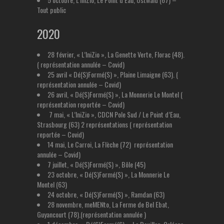
Tout public
2020
28 février, « L’IniZio », La Genette Verte, Florac (48).
( représentation annulée – Covid)
25 avril « Dé(S)Formé(S) », Plaine Limaigne (63). (
représentation annulée – Covid)
26 avril, « Dé(S)Formé(S) », La Monnerie Le Montel (
représentation reportée – Covid)
7 mai, « L’IniZio », CDCN Pole Sud / Le Point d’Eau,
Strasbourg (63) 2 représentations ( représentation
reportée – Covid)
14 mai, Le Carroi, La Flèche (72) représentation
annulée – Covid)
7 juillet, « Dé(S)Formé(S) », Bôle (45)
23 octobre, « Dé(S)Formé(S) », La Monnerie Le
Montel (63)
24 octobre, « Dé(S)Formé(S) », Ramdan (63)
28 novembre, meMENto, La Ferme de Bel Ebat,
Guyancourt (78).(représentation annulée )