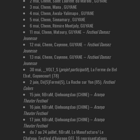
2 mai, Chenn, Saint Laurent du Maroni , GUYANE
3 mai, Chenn, Mana , GUYANE
4 mai, Chenn, Awala-Yalimapo , GUYANE
5 mai, Chenn, Sinnamary , GUYANE
6 mai, Chenn, Rémire Montjoly, GUYANE
11 mai, Chenn, Matoury, GUYANE –
Festival Dansez
Jeunesse
12 mai, Chenn, Cayenne, GUYANE –
Festival Dansez
Jeunesse
13 mai, Chenn, Cayenne, GUYANE –
Festival Dansez
Jeunesse
30 mai, __VOLT_S (
projet participatif
), La Ferme de Bel
Ebat, Guyancourt (78)
2 juin, Dé(S)Formé(S), La Roche sur Yon (85).
Festival
Colors
15 juin, fiBraM, Qinhuangdao (CHINE) –
Aranya
Theater Festival
16 juin, fiBraM, Qinhuangdao (CHINE) –
Aranya
Theater Festival
17 juin, fiBraM, Qinhuangdao (CHINE) –
Aranya
Theater Festival
du 7 au 24 juillet, fiBraM, La Manufacture/ Le
Chateau, Festival d’Avignon OFF, 16 représentations