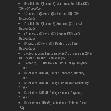
19 juillet, Dé(S)Formé(S), Martignas Sur Jalles (33).
L’été Métropolitain
20 juillet, Dé(S)Formé(S), Floirac (33).
L’été
Métropolitain
21 juillet, Dé(S)Formé(S), Ambarès (33).
L’été
Métropolitain
27 juillet, Dé(S)Formé(S), Eysines (33).
L’été
Métropolitain
10 août, Dé(S)Formé(S), Bègles (33).
L’été
Métropolitain
3 octobre, travail en cours
imagOri
, Groupe des 20 en
IDF, Théâtre Suresnes, Jean Vilar (92)
9 octobre, CHENN, Collège Justin Catayé, Cayenne,
GUYANE
10 octobre, CHENN, Collège Concorde, Matoury,
GUYANE
12 octobre, CHENN, Collège Elie Castor, Sinnamary,
GUYANE
13 octobre, CHENN, Collège Nannon, Cayenne,
GUYANE
10 novembre, fiBraM, Le Rocher de Palmer, Cenon
(33)