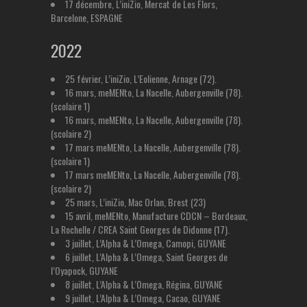
17 décembre, L’iniZio, Mercat de Les Flors,
Barcelone, ESPAGNE
2022
25 février, L’iniZio, L’Eolienne, Arnage (72).
16 mars, meMENto, La Nacelle, Aubergenville (78).
(scolaire 1)
16 mars, meMENto, La Nacelle, Aubergenville (78).
(scolaire 2)
17 mars meMENto, La Nacelle, Aubergenville (78).
(scolaire 1)
17 mars meMENto, La Nacelle, Aubergenville (78).
(scolaire 2)
25 mars, L’iniZio, Mac Orlan, Brest (23)
15 avril, meMENto, Manufacture CDCN – Bordeaux,
La Rochelle / CREA Saint Georges de Didonne (17).
3 juillet, L’Alpha & L’Omega, Camopi, GUYANE
6 juillet, L’Alpha & L’Omega, Saint Georges de
l’Oyapock, GUYANE
8 juillet, L’Alpha & L’Omega, Régina, GUYANE
9 juillet, L’Alpha & L’Omega, Cacao, GUYANE